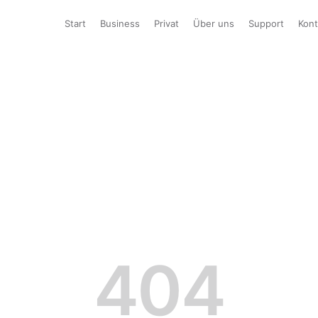
Start
Business
Privat
Über uns
Support
Kont
404