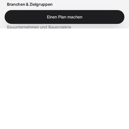
Branchen & Zielgruppen
Arztpraxen und medizinische Einrichtungen
Einen Plan machen
Bauunternehmen und Bauprojekte
Einzelhandel und Gastronomie
Business
Privat
Service & Shop
Supportportal
iTech Experts Vault
Shop
Kontakt