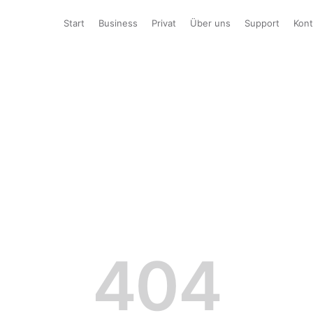
Start
Business
Privat
Über uns
Support
Kont
404