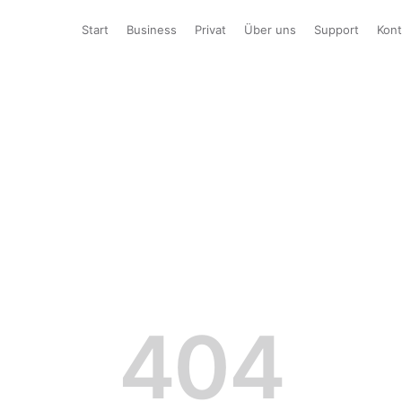
Start
Business
Privat
Über uns
Support
Kont
404