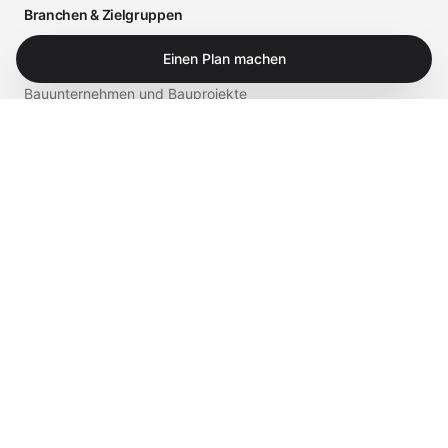
Branchen & Zielgruppen
Arztpraxen und medizinische Einrichtungen
Einen Plan machen
Bauunternehmen und Bauprojekte
Einzelhandel und Gastronomie
Business
Privat
Service & Shop
Supportportal
iTech Experts Vault
Shop
Kontakt