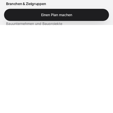
Branchen & Zielgruppen
Arztpraxen und medizinische Einrichtungen
Einen Plan machen
Bauunternehmen und Bauprojekte
Einzelhandel und Gastronomie
Business
Privat
Service & Shop
Supportportal
iTech Experts Vault
Shop
Kontakt