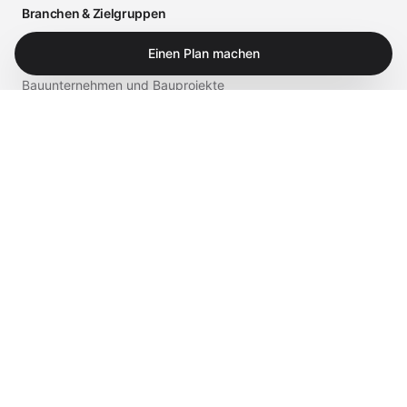
Branchen & Zielgruppen
Arztpraxen und medizinische Einrichtungen
Einen Plan machen
Bauunternehmen und Bauprojekte
Einzelhandel und Gastronomie
Business
Privat
Service & Shop
Supportportal
iTech Experts Vault
Shop
Kontakt