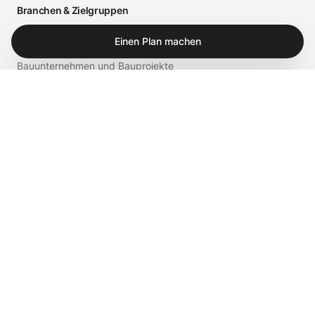
Branchen & Zielgruppen
Arztpraxen und medizinische Einrichtungen
Einen Plan machen
Bauunternehmen und Bauprojekte
Einzelhandel und Gastronomie
Business
Privat
Service & Shop
Supportportal
iTech Experts Vault
Shop
Kontakt