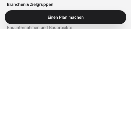
Branchen & Zielgruppen
Arztpraxen und medizinische Einrichtungen
Einen Plan machen
Bauunternehmen und Bauprojekte
Einzelhandel und Gastronomie
Business
Privat
Service & Shop
Supportportal
iTech Experts Vault
Shop
Kontakt