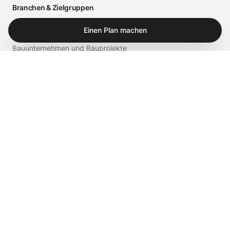
Branchen & Zielgruppen
Arztpraxen und medizinische Einrichtungen
Einen Plan machen
Bauunternehmen und Bauprojekte
Einzelhandel und Gastronomie
Business
Privat
Service & Shop
Supportportal
iTech Experts Vault
Shop
Kontakt