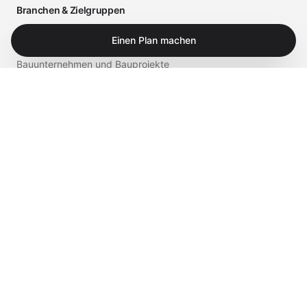
Branchen & Zielgruppen
Arztpraxen und medizinische Einrichtungen
Einen Plan machen
Bauunternehmen und Bauprojekte
Einzelhandel und Gastronomie
Business
Privat
Service & Shop
Supportportal
iTech Experts Vault
Shop
Kontakt