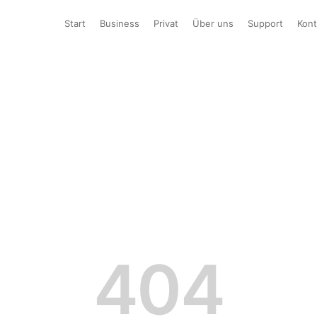
Start
Business
Privat
Über uns
Support
Kont
404