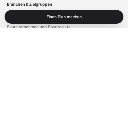
Branchen & Zielgruppen
Arztpraxen und medizinische Einrichtungen
Einen Plan machen
Bauunternehmen und Bauprojekte
Einzelhandel und Gastronomie
Business
Privat
Service & Shop
Supportportal
iTech Experts Vault
Shop
Kontakt