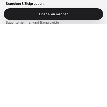
Branchen & Zielgruppen
Arztpraxen und medizinische Einrichtungen
Einen Plan machen
Bauunternehmen und Bauprojekte
Einzelhandel und Gastronomie
Business
Privat
Service & Shop
Supportportal
iTech Experts Vault
Shop
Kontakt