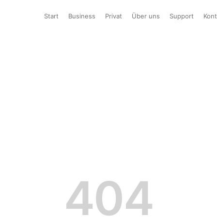
Start
Business
Privat
Über uns
Support
Kont
404