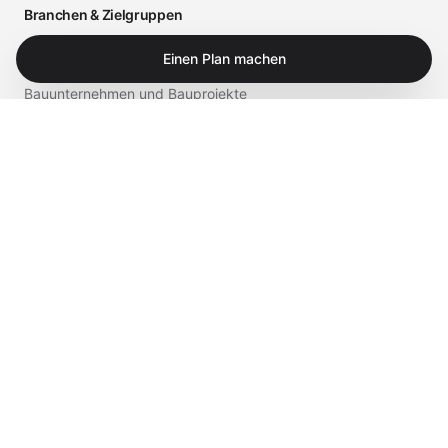
Branchen & Zielgruppen
Arztpraxen und medizinische Einrichtungen
Einen Plan machen
Bauunternehmen und Bauprojekte
Einzelhandel und Gastronomie
Business
Privat
Service & Shop
Supportportal
iTech Experts Vault
Shop
Kontakt