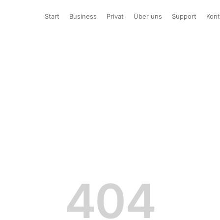
Start
Business
Privat
Über uns
Support
Kont
404