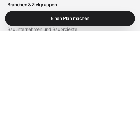
Branchen & Zielgruppen
Arztpraxen und medizinische Einrichtungen
Einen Plan machen
Bauunternehmen und Bauprojekte
Einzelhandel und Gastronomie
Business
Privat
Service & Shop
Supportportal
iTech Experts Vault
Shop
Kontakt