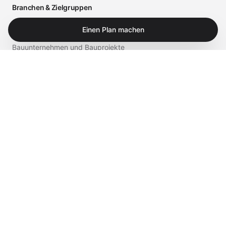
Branchen & Zielgruppen
Arztpraxen und medizinische Einrichtungen
Einen Plan machen
Bauunternehmen und Bauprojekte
Einzelhandel und Gastronomie
Business
Privat
Service & Shop
Supportportal
iTech Experts Vault
Shop
Kontakt