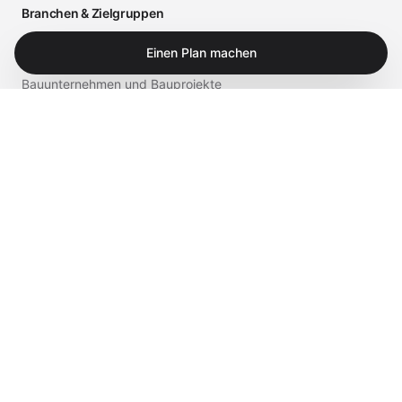
Branchen & Zielgruppen
Arztpraxen und medizinische Einrichtungen
Einen Plan machen
Bauunternehmen und Bauprojekte
Einzelhandel und Gastronomie
Business
Privat
Service & Shop
Supportportal
iTech Experts Vault
Shop
Kontakt